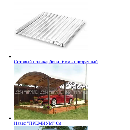
Сотовый поликарбонат 6мм - прозрачный
Навес "ПРЕМИУМ" 6м