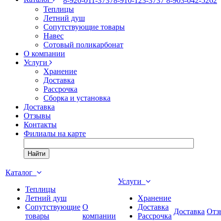
8
-920-011-3737
8
-910-123-3737
8
-903-042-5262
Теплицы
Летний душ
Сопутствующие товары
Навес
Сотовый поликарбонат
О компании
Услуги
Хранение
Доставка
Рассрочка
Сборка и установка
Доставка
Отзывы
Контакты
Филиалы на карте
Найти
Каталог
Услуги
Теплицы
Летний душ
Хранение
Сопутствующие
О
Доставка
Доставка
Отз
товары
компании
Рассрочка