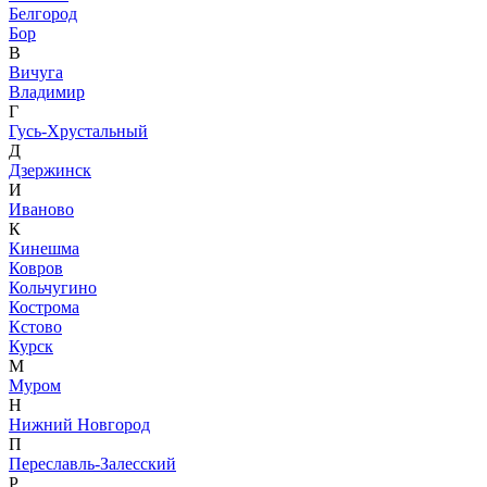
Белгород
Бор
В
Вичуга
Владимир
Г
Гусь-Хрустальный
Д
Дзержинск
И
Иваново
К
Кинешма
Ковров
Кольчугино
Кострома
Кстово
Курск
М
Муром
Н
Нижний Новгород
П
Переславль-Залесский
Р