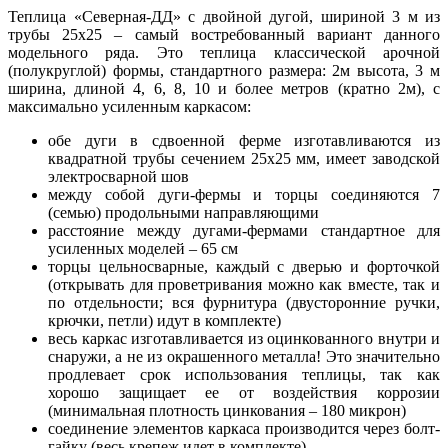
Теплица «Северная-ДД» с двойной дугой, шириной 3 м из
трубы 25х25 – самый востребованный вариант данного
модельного ряда. Это теплица классической арочной
(полукруглой) формы, стандартного размера: 2м высота, 3 м
ширина, длиной 4, 6, 8, 10 и более метров (кратно 2м), с
максимально усиленным каркасом:
обе дуги в сдвоенной ферме изготавливаются из
квадратной трубы сечением 25х25 мм, имеет заводской
электросварной шов
между собой дуги-фермы и торцы соединяются 7
(семью) продольными направляющими
расстояние между дугами-фермами стандартное для
усиленных моделей – 65 см
торцы цельносварные, каждый с дверью и форточкой
(открывать для проветривания можно как вместе, так и
по отдельности; вся фурнитура (двусторонние ручки,
крючки, петли) идут в комплекте)
весь каркас изготавливается из оцинкованного внутри и
снаружи, а не из окрашенного металла! Это значительно
продлевает срок использования теплицы, так как
хорошо защищает ее от воздействия коррозии
(минимальная плотность цинкования – 180 микрон)
соединение элементов каркаса производится через болт-
гайку (весь крепеж идет в комплекте)