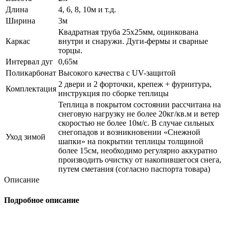
Длина
4, 6, 8, 10м и т.д.
Ширина
3м
Квадратная труба 25х25мм, оцинкована
Каркас
внутри и снаружи. Дуги-фермы и сварные
торцы.
Интервал дуг
0,65м
Поликарбонат
Высокого качества с UV-защитой
2 двери и 2 форточки, крепеж + фурнитура,
Комплектация
инструкция по сборке теплицы
Теплица в покрытом состоянии рассчитана на
снеговую нагрузку не более 20кг/кв.м и ветер
скоростью не более 10м/с. В случае сильных
снегопадов и возникновении «Снежной
Уход зимой
шапки» на покрытии теплицы толщиной
более 15см, необходимо регулярно аккуратно
производить очистку от накопившегося снега,
путем сметания (согласно паспорта товара)
Описание
Подробное описание