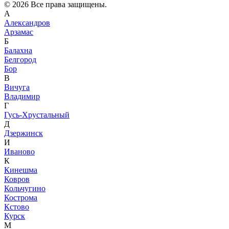
© 2026 Все права защищены.
А
Александров
Арзамас
Б
Балахна
Белгород
Бор
В
Вичуга
Владимир
Г
Гусь-Хрустальный
Д
Дзержинск
И
Иваново
К
Кинешма
Ковров
Кольчугино
Кострома
Кстово
Курск
М