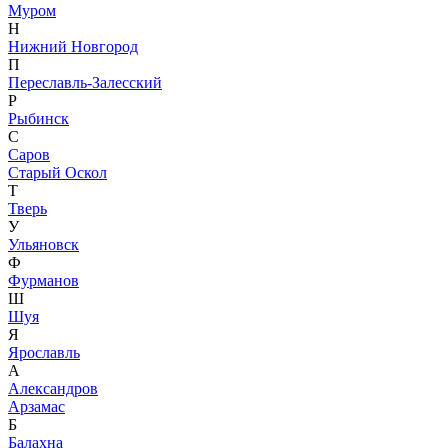
Муром
Н
Нижний Новгород
П
Переславль-Залесский
Р
Рыбинск
С
Саров
Старый Оскол
Т
Тверь
У
Ульяновск
Ф
Фурманов
Ш
Шуя
Я
Ярославль
А
Александров
Арзамас
Б
Балахна