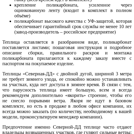
крепление поликарбоната, усиленное через
оцинкованную ленту (входит в комплект в полном
объёме)
поликарбонат высокого качества с УФ-защитой, которая
обеспечивает гарантийный срок службы не менее 10 лет
(завод-производитель – российское предприятие)
Теплица оставляется в разобранном виде, поликарбонат
поставляется листами; пошаговая инструкция и подробное
описание сборки, правильного раскроя и монтажа
поликарбоната прилагаются к каждому заказу вместе с
паспортом на покупаемое изделие.
Теплицы «Северная-ДД» с двойной дугой, шириной 3 метра
не требует зимнего ухода, ее спокойно можно устанавливать
на участках, куда нет доступа в зимнее время. В связи с тем,
что парусность теплица имеет большую, всем и всегда
рекомендуем дополнительно «якорить» строение, чтобы его
не снесло порывами ветра. Якоря не идут в базовом
комплекте, но есть в продаже в любом офисе компании, их
всегда можно заказать (по количеству, необходимому к вашей
модели, проконсультируем менеджер компании).
Предпочтение именно Северной-ДД теплице часто отдают
владельцы возвышенных участков, где гуляют сильные ветры;