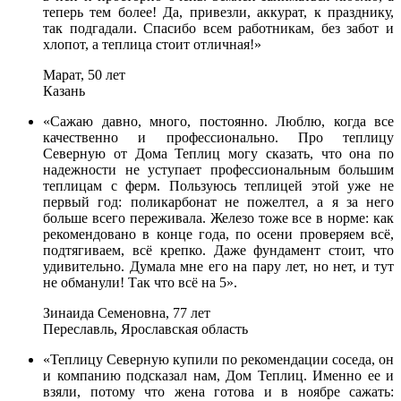
теперь тем более! Да, привезли, аккурат, к празднику,
так подгадали. Спасибо всем работникам, без забот и
хлопот, а теплица стоит отличная!»
Марат, 50 лет
Казань
«Сажаю давно, много, постоянно. Люблю, когда все
качественно и профессионально. Про теплицу
Северную от Дома Теплиц могу сказать, что она по
надежности не уступает профессиональным большим
теплицам с ферм. Пользуюсь теплицей этой уже не
первый год: поликарбонат не пожелтел, а я за него
больше всего переживала. Железо тоже все в норме: как
рекомендовано в конце года, по осени проверяем всё,
подтягиваем, всё крепко. Даже фундамент стоит, что
удивительно. Думала мне его на пару лет, но нет, и тут
не обманули! Так что всё на 5».
Зинаида Семеновна, 77 лет
Переславль, Ярославская область
«Теплицу Северную купили по рекомендации соседа, он
и компанию подсказал нам, Дом Теплиц. Именно ее и
взяли, потому что жена готова и в ноябре сажать: