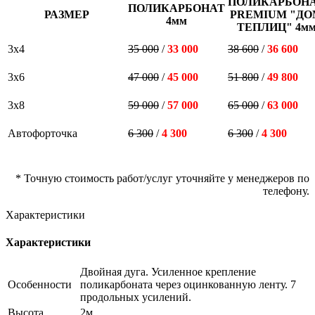
ПОЛИКАРБОН
ПОЛИКАРБОНАТ
РАЗМЕР
PREMIUM "ДО
4мм
ТЕПЛИЦ" 4м
3х4
35 000
/
33 000
38 600
/
36 600
3х6
47 000
/
45 000
51 800
/
49 800
3х8
59 000
/
57 000
65 000
/
63 000
Автофорточка
6 300
/
4 300
6 300
/
4 300
* Точную стоимость работ/услуг уточняйте у менеджеров по
телефону.
Характеристики
Характеристики
Двойная дуга. Усиленное крепление
Особенности
поликарбоната через оцинкованную ленту. 7
продольных усилений.
Высота
2м