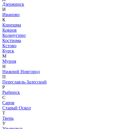
Дзержинск
И
Иваново
К
Кинешма
Ковров
Кольчугино
Кострома
Кстово
Курск
М
Муром
Н
Нижний Новгород
П
Переславль-Залесский
Р
Рыбинск
С
Саров
Старый Оскол
Т
Тверь
У
Ульяновск