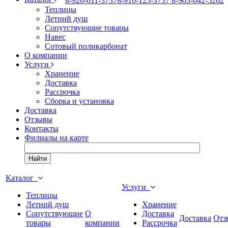
8
-920-011-3737
8
-910-123-3737
8
-903-042-5262
Теплицы
Летний душ
Сопутствующие товары
Навес
Сотовый поликарбонат
О компании
Услуги
Хранение
Доставка
Рассрочка
Сборка и установка
Доставка
Отзывы
Контакты
Филиалы на карте
Найти
Каталог
Услуги
Теплицы
Летний душ
Хранение
Сопутствующие
О
Доставка
Доставка
Отз
товары
компании
Рассрочка